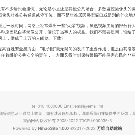
，还有不少居民会担忧，无论是小区还是其他公共场合，多数监控摄像头的
摄像头对准公共通道或停车位，而不是对准居民卧室窗口或是别的什么地方
最近一段时间，网络上经常爆出一些“火爆”视频，虽然视频主角的部分行
各种原因私自将录像公开，侵犯了当事人的权益。我们不禁要质问，谁给了
网上，供成千上万的人阅览、下载?
高百姓安全感方面，“电子眼”毫无疑问的发挥了重要作用，但是由其引发
担任着维护公共安全的责任，一方面又得时刻保持警惕不能侵害市民的**
tel:010-1000000 Email:email@email.mt
频等信息从互联网上收集，如有涉及侵犯版权，请联系我们并提供书面反馈，
我的网站 版权所有 2008-2022 京ICP证000035-3
Powered by
NihaoSite 1.0.0
©2017-2022
万维自助建站