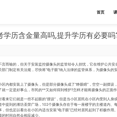
首页
成考学历含金量高吗,提升学历有必要吗
不言而喻的，但关于安装监控摄像头的监管却令人担忧，它在维护公共安全
关部门制定有关法规，尽快将“电子眼”纳入法律的监管体系，为摄像头的
小区内都安装上了摄像头，但是部分摄像头成了“睁眼瞎”，空空一副摆设
就一定是好事么，市民的**又如何得到维护?怎样才能将摄像头的正面作
时看来它们就是一些不起眼的“摆设”，但是当小区居民在小区内受到人身
道中提到的潍坊圣荣广场，102个摄像头存在于每一座楼宇的主楼道内、
，但也足以看出在小区内适当安装“电子眼”已经对居民起到了积极作用。
摸的时间自然会相应减少。